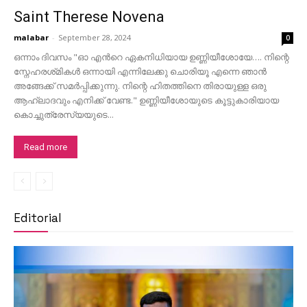
Saint Therese Novena
malabar
-
September 28, 2024
0
ഒന്നാം ദിവസം "ഓ എൻറെ ഏകനിധിയായ ഉണ്ണിയീശോയേ…. നിന്റെ
സ്നേഹരശ്‌മികൾ ഒന്നായി എന്നിലേക്കു ചൊരിയൂ എന്നെ ഞാൻ
അങ്ങേക്ക് സമർപ്പിക്കുന്നു. നിന്റെ ഹിതത്തിനെ തിരായുള്ള ഒരു
ആഹ്ലാദവും എനിക്ക് വേണ്ട." ഉണ്ണിയീശോയുടെ കൂട്ടുകാരിയായ
കൊച്ചുത്രേസ്യയുടെ...
Read more
Editorial